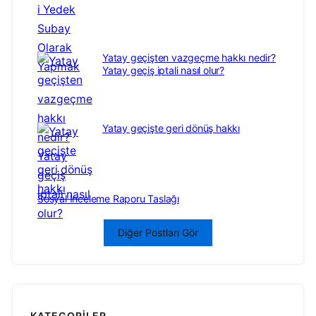
Yatay geçişten vazgeçme hakkı nedir?
Yatay geçiş iptali nasıl olur?
Yatay geçişte geri dönüş hakkı
Sosyal İnceleme Raporu Taslağı
Diğer Postları Gör
KATEGORILER