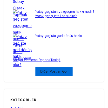
Yatay geçişten vazgeçme hakkı nedir?
Yatay geçiş iptali nasıl olur?
Yatay geçişte geri dönüş hakkı
Sosyal İnceleme Raporu Taslağı
Diğer Postları Gör
KATEGORILER