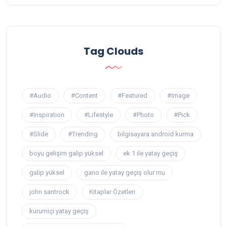
Tag Clouds
#Audio
#Content
#Featured
#Image
#Inspiration
#Lifestyle
#Photo
#Pick
#Slide
#Trending
bilgisayara android kurma
boyu gelişim galip yüksel
ek 1 ile yatay geçiş
galip yüksel
gano ile yatay geçiş olur mu
john santrock
Kitaplar Özetleri
kurumiçi yatay geçiş