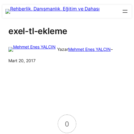
İçeriğe
Skip
geç
to
content
exel-tl-ekleme
Yazar
Mehmet Enes YALÇIN
–
Mart 20, 2017
0