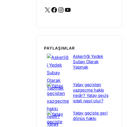
X
Facebook
Instagram
YouTube
PAYLAŞIMLAR
Askerliği Yedek
Subay Olarak
Yapmak
Yatay geçişten
vazgeçme hakkı
nedir? Yatay geçiş
iptali nasıl olur?
Yatay geçişte geri
dönüş hakkı