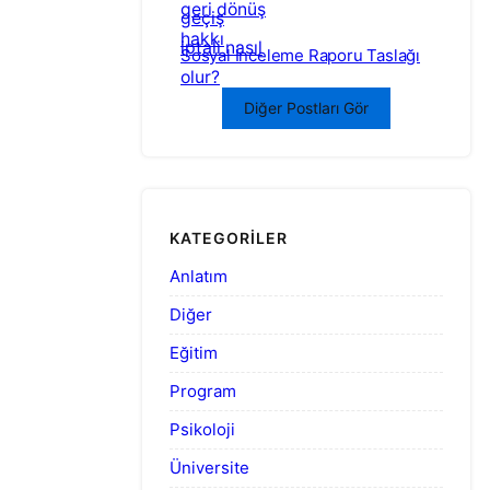
Sosyal İnceleme Raporu Taslağı
Diğer Postları Gör
KATEGORILER
Anlatım
Diğer
Eğitim
Program
Psikoloji
Üniversite