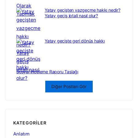
Yatay geçişten vazgeçme hakkı nedir?
Yatay geçiş iptali nasıl olur?
Yatay geçişte geri dönüş hakkı
Sosyal İnceleme Raporu Taslağı
Diğer Postları Gör
KATEGORILER
Anlatım