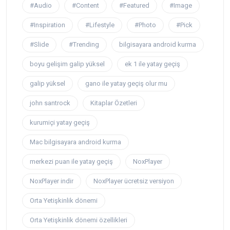
#Audio
#Content
#Featured
#Image
#Inspiration
#Lifestyle
#Photo
#Pick
#Slide
#Trending
bilgisayara android kurma
boyu gelişim galip yüksel
ek 1 ile yatay geçiş
galip yüksel
gano ile yatay geçiş olur mu
john santrock
Kitaplar Özetleri
kurumiçi yatay geçiş
Mac bilgisayara android kurma
merkezi puan ile yatay geçiş
NoxPlayer
NoxPlayer indir
NoxPlayer ücretsiz versiyon
Orta Yetişkinlik dönemi
Orta Yetişkinlik dönemi özellikleri