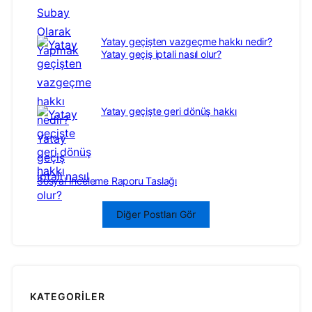
Yatay geçişten vazgeçme hakkı nedir?
Yatay geçiş iptali nasıl olur?
Yatay geçişte geri dönüş hakkı
Sosyal İnceleme Raporu Taslağı
Diğer Postları Gör
KATEGORILER